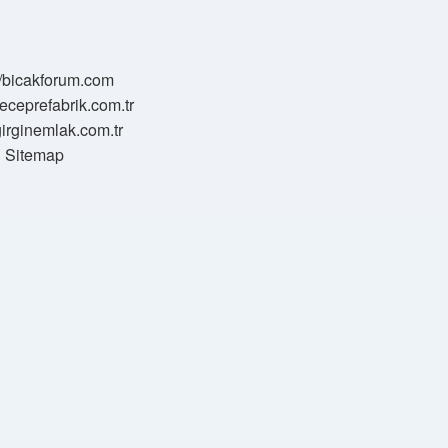
//bicakforum.com
meceprefabrik.com.tr
/girginemlak.com.tr
Sitemap