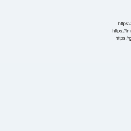
Hangi
Ses
Olayı
Vardır
https:
https://i
https:/