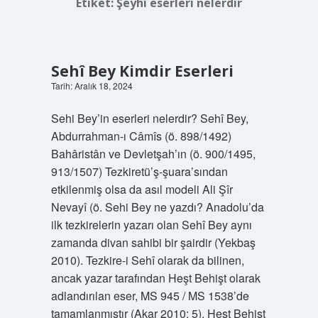
Etiket:
Şeyhî eserleri nelerdir
Sehî Bey Kimdir Eserleri
Tarih: Aralık 18, 2024
Sehi Bey’in eserleri nelerdir? Sehî Bey,
Abdurrahman-ı Câmîs (ö. 898/1492)
Bahâristân ve Devletşah’ın (ö. 900/1495,
913/1507) Tezkiretü’ş-şuara’sından
etkilenmiş olsa da asıl modeli Ali Şîr
Nevayî (ö. Sehi Bey ne yazdı? Anadolu’da
ilk tezkirelerin yazarı olan Sehî Bey aynı
zamanda divan sahibi bir şairdir (Yekbaş
2010). Tezkire-i Sehî olarak da bilinen,
ancak yazar tarafından Heşt Behişt olarak
adlandırılan eser, MS 945 / MS 1538’de
tamamlanmıştır (Akar 2010: 5). Heşt Behişt