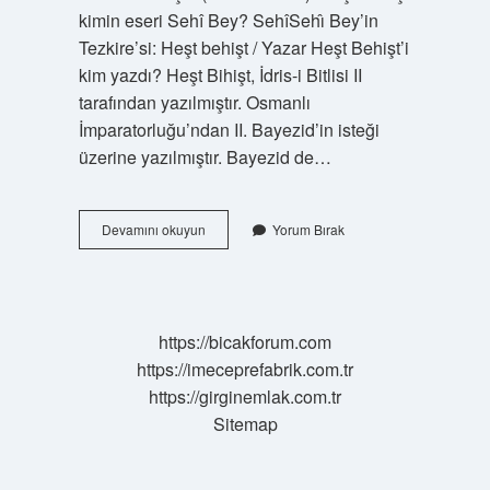
kimin eseri Sehî Bey? SehîSehı̂ Bey’in
Tezkire’si: Heşt behişt / Yazar Heşt Behişt’i
kim yazdı? Heşt Bihişt, İdris-i Bitlisi II
tarafından yazılmıştır. Osmanlı
İmparatorluğu’ndan II. Bayezid’in isteği
üzerine yazılmıştır. Bayezid de…
Sehî
Devamını okuyun
Yorum Bırak
Bey
Kimdir
Eserleri
https://bicakforum.com
https://imeceprefabrik.com.tr
https://girginemlak.com.tr
Sitemap