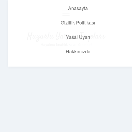
Anasayfa
menüyü
aç
Gizlilik Politikası
Huzurlu Yaşam Tüyoları
Yasal Uyarı
Hayatına ferahlık katan öneriler!
Hakkımızda