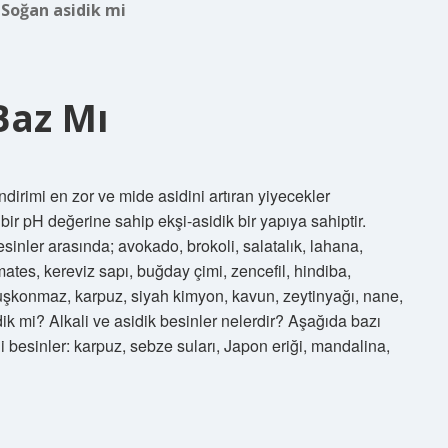
:
Soğan asidik mi
Baz Mı
dirimi en zor ve mide asidini artıran yiyecekler
ir pH değerine sahip ekşi-asidik bir yapıya sahiptir.
inler arasında; avokado, brokoli, salatalık, lahana,
tes, kereviz sapı, buğday çimi, zencefil, hindiba,
u, kuşkonmaz, karpuz, siyah kimyon, kavun, zeytinyağı, nane,
k mi? Alkali ve asidik besinler nelerdir? Aşağıda bazı
ali besinler: karpuz, sebze suları, Japon eriği, mandalina,