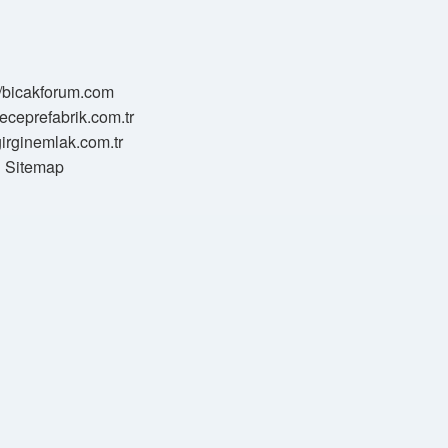
//bicakforum.com
meceprefabrik.com.tr
/girginemlak.com.tr
Sitemap