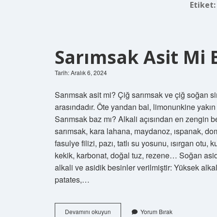
Etiket
Sarımsak Asit Mi 
Tarih: Aralık 6, 2024
Sarımsak asit mi? Çiğ sarımsak ve çiğ soğan sin
arasındadır. Öte yandan bal, limonunkine yakın b
Sarımsak baz mı? Alkali açısından en zengin bes
sarımsak, kara lahana, maydanoz, ıspanak, doma
fasulye filizi, pazı, tatlı su yosunu, ısırgan ot
kekik, karbonat, doğal tuz, rezene… Soğan asidi
alkali ve asidik besinler verilmiştir: Yüksek alk
patates,…
Sarımsak
Devamını okuyun
Yorum Bırak