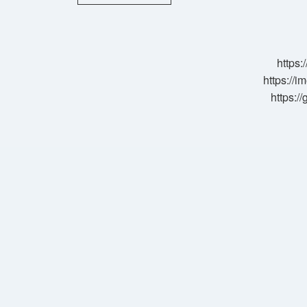
Asit
Mi
Baz
Mı
https:
https://i
https:/