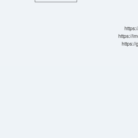
Hatalar
Nelerdir
https:
https://i
https:/