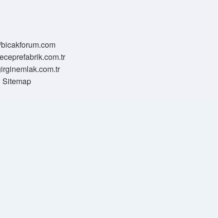
//bicakforum.com
meceprefabrik.com.tr
/girginemlak.com.tr
Sitemap