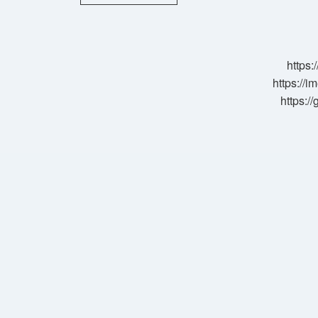
Hatalar
Nelerdir
https:
https://i
https:/