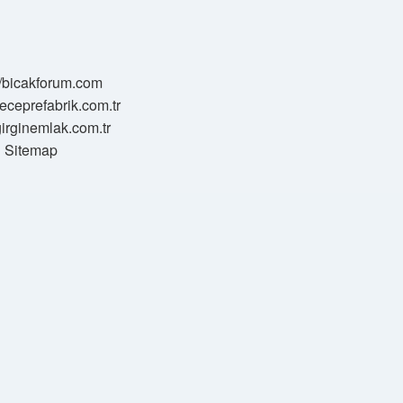
//bicakforum.com
meceprefabrik.com.tr
/girginemlak.com.tr
Sitemap