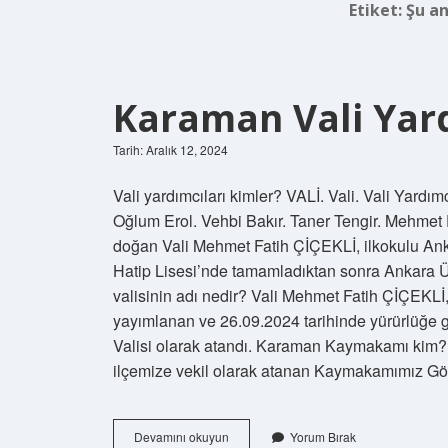
Etiket:
Şu an
Karaman Vali Yar
Tarih: Aralık 12, 2024
Vali yardımcıları kimler? VALİ. Vali. Vali Yardı
Oğlum Erol. Vehbi Bakır. Taner Tengir. Mehmet Fa
doğan Vali Mehmet Fatih ÇİÇEKLİ, ilkokulu Ank
Hatip Lisesi’nde tamamladıktan sonra Ankara 
valisinin adı nedir? Vali Mehmet Fatih ÇİÇEKLİ
yayımlanan ve 26.09.2024 tarihinde yürürlüğe
Valisi olarak atandı. Karaman Kaymakamı kim? İç
ilçemize vekil olarak atanan Kaymakamımız
Karaman
Devamını okuyun
Yorum Bırak