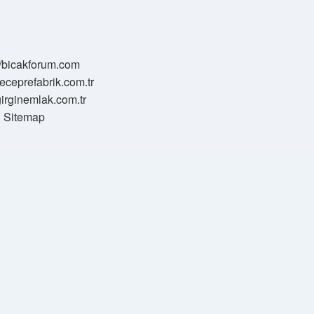
//bicakforum.com
meceprefabrik.com.tr
/girginemlak.com.tr
Sitemap