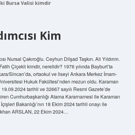
ki Bursa Valisi kimdir
dımcısı Kim
mcısı Nursal Çakıroğlu. Ceyhun Dilşad Taşkın. Ali Yıldırım.
tih Çiçekli kimdir, nerelidir? 1976 yılında Bayburt’ta
ara/Sincan’da, ortaokul ve liseyi Ankara Merkez İmam-
Üniversitesi Hukuk Fakültesi’nden mezun oldu. Karaman
, 19.09.2024 tarihli ve 32667 sayılı Resmi Gazete’de
 giren Cumhurbaşkanlığı Atama Kararnamesi ile Karaman
işleri Bakanlığı’nın 18 Ekim 2024 tarihli onayı ile
 Gökhan ARSLAN, 22 Ekim 2024…