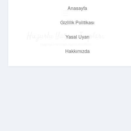
Anasayfa
menüyü
aç
Gizlilik Politikası
Huzurlu Yaşam Tüyoları
Yasal Uyarı
Hayatına ferahlık katan öneriler!
Hakkımızda