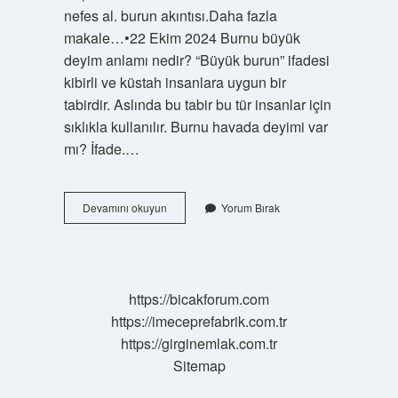
nefes al. burun akıntısı.Daha fazla
makale…•22 Ekim 2024 Burnu büyük
deyim anlamı nedir? “Büyük burun” ifadesi
kibirli ve küstah insanlara uygun bir
tabirdir. Aslında bu tabir bu tür insanlar için
sıklıkla kullanılır. Burnu havada deyimi var
mı? İfade.…
Burnu
Devamını okuyun
Yorum Bırak
Büyümek
Diye
Deyim
Var
Mı
https://bicakforum.com
https://imeceprefabrik.com.tr
https://girginemlak.com.tr
Sitemap