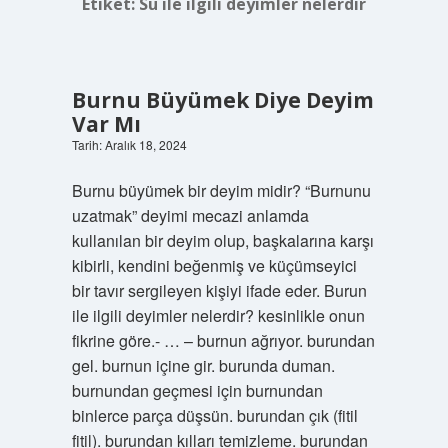
Etiket:
Su ile ilgili deyimler nelerdir
Burnu Büyümek Diye Deyim
Var Mı
Tarih: Aralık 18, 2024
Burnu büyümek bir deyim midir? “Burnunu
uzatmak” deyimi mecazi anlamda
kullanılan bir deyim olup, başkalarına karşı
kibirli, kendini beğenmiş ve küçümseyici
bir tavır sergileyen kişiyi ifade eder. Burun
ile ilgili deyimler nelerdir? kesinlikle onun
fikrine göre.- … – burnun ağrıyor. burundan
gel. burnun içine gir. burunda duman.
burnundan geçmesi için burnundan
binlerce parça düşsün. burundan çık (fitil
fitil). burundan kılları temizleme. burundan