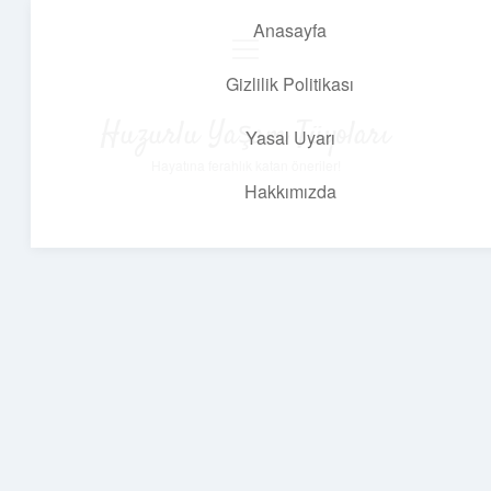
Anasayfa
menüyü
aç
Gizlilik Politikası
Huzurlu Yaşam Tüyoları
Yasal Uyarı
Hayatına ferahlık katan öneriler!
Hakkımızda