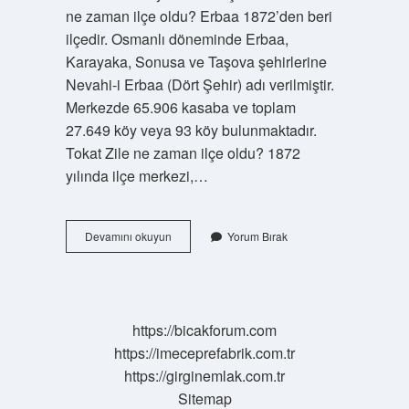
ne zaman ilçe oldu? Erbaa 1872’den beri
ilçedir. Osmanlı döneminde Erbaa,
Karayaka, Sonusa ve Taşova şehirlerine
Nevahi-i Erbaa (Dört Şehir) adı verilmiştir.
Merkezde 65.906 kasaba ve toplam
27.649 köy veya 93 köy bulunmaktadır.
Tokat Zile ne zaman ilçe oldu? 1872
yılında ilçe merkezi,…
Tokat
Devamını okuyun
Yorum Bırak
Sulusaray
Ne
Zaman
Ilçe
Oldu
https://bicakforum.com
https://imeceprefabrik.com.tr
https://girginemlak.com.tr
Sitemap