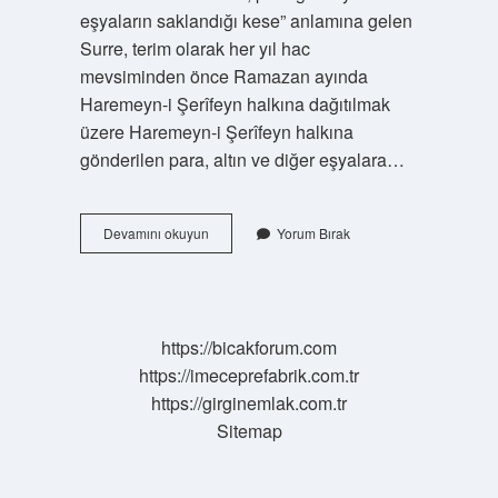
eşyaların saklandığı kese” anlamına gelen
Surre, terim olarak her yıl hac
mevsiminden önce Ramazan ayında
Haremeyn-i Şerîfeyn halkına dağıtılmak
üzere Haremeyn-i Şerîfeyn halkına
gönderilen para, altın ve diğer eşyalara…
Osmanlı
Devamını okuyun
Yorum Bırak
Surre
Alayı
Nedir
https://bicakforum.com
https://imeceprefabrik.com.tr
https://girginemlak.com.tr
Sitemap