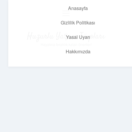
Anasayfa
menüyü
aç
Gizlilik Politikası
Huzurlu Yaşam Tüyoları
Yasal Uyarı
Hayatına ferahlık katan öneriler!
Hakkımızda