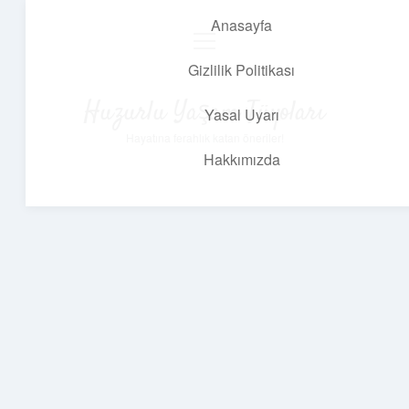
Anasayfa
menüyü
aç
Gizlilik Politikası
Huzurlu Yaşam Tüyoları
Yasal Uyarı
Hayatına ferahlık katan öneriler!
Hakkımızda