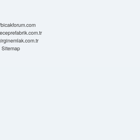
//bicakforum.com
meceprefabrik.com.tr
/girginemlak.com.tr
Sitemap