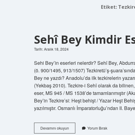
Etiket:
Tezkir
Sehî Bey Kimdir Es
Tarih: Aralık 18, 2024
Sehi Bey’in eserleri nelerdir? Sehî Bey, Abdur
(ö. 900/1495, 913/1507) Tezkiretü’ş-şuara’sında
Bey ne yazdı? Anadolu’da ilk tezkirelerin yazar
(Yekbaş 2010). Tezkire-i Sehî olarak da bilinen
eser, MS 945 / MS 1538’de tamamlanmıştır (Akar
Bey’in Tezkire’si: Heşt behişt / Yazar Heşt Behişt’
yazılmıştır. Osmanlı İmparatorluğu’ndan II. Baye
Sehî
Devamını okuyun
Yorum Bırak
Bey