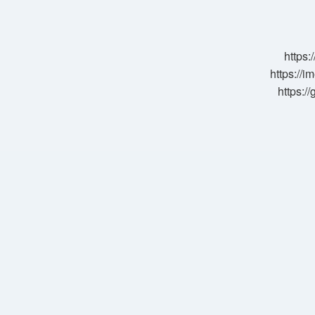
Kimdir
Eserleri
https:
https://i
https:/