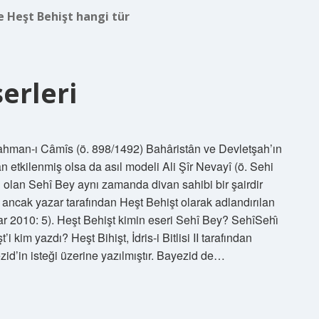
e Heşt Behişt hangi tür
erleri
rahman-ı Câmîs (ö. 898/1492) Bahâristân ve Devletşah’ın
n etkilenmiş olsa da asıl modeli Ali Şîr Nevayî (ö. Sehi
ı olan Sehî Bey aynı zamanda divan sahibi bir şairdir
, ancak yazar tarafından Heşt Behişt olarak adlandırılan
 2010: 5). Heşt Behişt kimin eseri Sehî Bey? SehîSehı̂
i kim yazdı? Heşt Bihişt, İdris-i Bitlisi II tarafından
zid’in isteği üzerine yazılmıştır. Bayezid de…