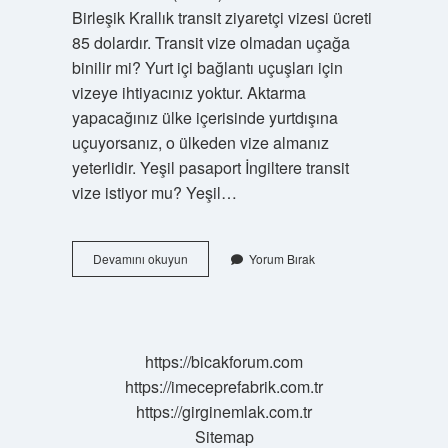
Birleşik Krallık transit ziyaretçi vizesi ücreti
85 dolardır. Transit vize olmadan uçağa
binilir mi? Yurt içi bağlantı uçuşları için
vizeye ihtiyacınız yoktur. Aktarma
yapacağınız ülke içerisinde yurtdışına
uçuyorsanız, o ülkeden vize almanız
yeterlidir. Yeşil pasaport İngiltere transit
vize istiyor mu? Yeşil…
Ingiltere
Devamını okuyun
Yorum Bırak
Havalimanı
Transit
Vize
Istiyor
Mu
https://bicakforum.com
https://imeceprefabrik.com.tr
https://girginemlak.com.tr
Sitemap