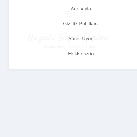
Anasayfa
menüyü
aç
Gizlilik Politikası
Huzurlu Yaşam Tüyoları
Yasal Uyarı
Hayatına ferahlık katan öneriler!
Hakkımızda