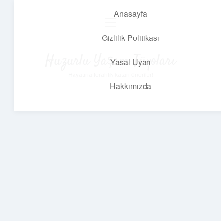
Anasayfa
menüyü
aç
Gizlilik Politikası
Huzurlu Yaşam Tüyoları
Yasal Uyarı
Hayatına ferahlık katan öneriler!
Hakkımızda