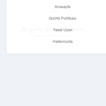
Anasayfa
menüyü
aç
Gizlilik Politikası
Huzurlu Yaşam Tüyoları
Yasal Uyarı
Hayatına ferahlık katan öneriler!
Hakkımızda