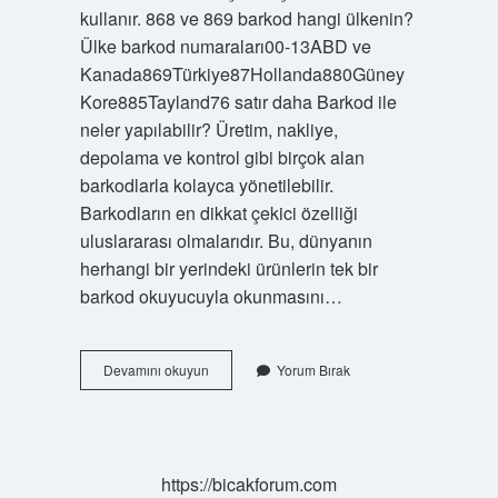
kullanır. 868 ve 869 barkod hangi ülkenin?
Ülke barkod numaraları00-13ABD ve
Kanada869Türkiye87Hollanda880Güney
Kore885Tayland76 satır daha Barkod ile
neler yapılabilir? Üretim, nakliye,
depolama ve kontrol gibi birçok alan
barkodlarla kolayca yönetilebilir.
Barkodların en dikkat çekici özelliği
uluslararası olmalarıdır. Bu, dünyanın
herhangi bir yerindeki ürünlerin tek bir
barkod okuyucuyla okunmasını…
Barkod
Devamını okuyun
Yorum Bırak
Nedir
Ve
Ne
Için
Kullanılır
https://bicakforum.com