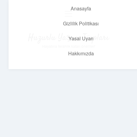
Anasayfa
menüyü
aç
Gizlilik Politikası
Huzurlu Yaşam Tüyoları
Yasal Uyarı
Hayatına ferahlık katan öneriler!
Hakkımızda