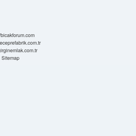
//bicakforum.com
meceprefabrik.com.tr
/girginemlak.com.tr
Sitemap