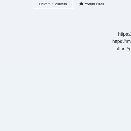
Türkiye
Devamını okuyun
Yorum Bırak
Hangi
Devletle
Birlikte
1952
Yılında
https:
Natoya
Üye
https://i
Oldu
https:/