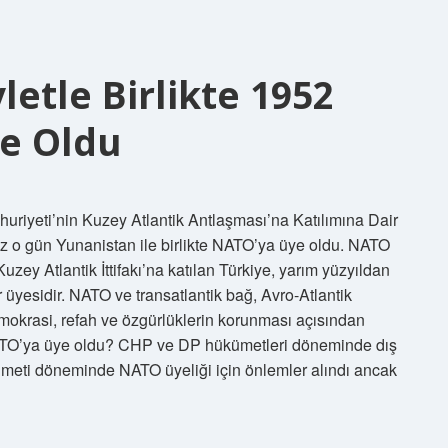
etle Birlikte 1952
ye Oldu
uriyeti’nin Kuzey Atlantik Antlaşması’na Katılımına Dair
z o gün Yunanistan ile birlikte NATO’ya üye oldu. NATO
ey Atlantik İttifakı’na katılan Türkiye, yarım yüzyıldan
r üyesidir. NATO ve transatlantik bağ, Avro-Atlantik
emokrasi, refah ve özgürlüklerin korunması açısından
a NATO’ya üye oldu? CHP ve DP hükümetleri döneminde dış
meti döneminde NATO üyeliği için önlemler alındı ​​ancak