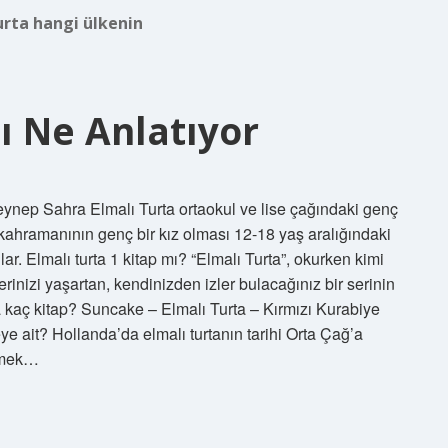
urta hangi ülkenin
ı Ne Anlatıyor
Zeynep Sahra Elmalı Turta ortaokul ve lise çağındaki genç
aşkahramanının genç bir kız olması 12-18 yaş aralığındaki
ar. Elmalı turta 1 kitap mı? “Elmalı Turta”, okurken kimi
nizi yaşartan, kendinizden izler bulacağınız bir serinin
rta kaç kitap? Suncake – Elmalı Turta – Kırmızı Kurabiye
reye ait? Hollanda’da elmalı turtanın tarihi Orta Çağ’a
yemek…