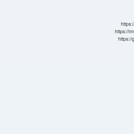
Kitabı
Ne
Anlatıyor
https:
https://i
https:/