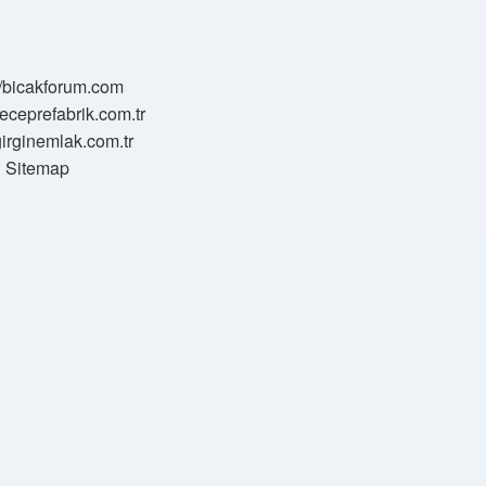
//bicakforum.com
meceprefabrik.com.tr
/girginemlak.com.tr
Sitemap