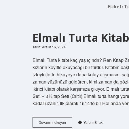
Etiket:
T
Elmalı Turta Kitab
Tarih: Aralık 16, 2024
Elmalı Turta kitabı kaç yaş içindir? Ren Kitap 
kızların keyifle okuyacağı bir türdür. Kitabın b
izleyicilerin hikayeye daha kolay alışmasını sağl
zaman yüzünüzü güldüren, kimi zaman da gözleri
ikinci kitabı olarak karşımıza çıkıyor. Elmalı tu
Seti – 3 Kitap Seti (Ciltli) Elmalı turta hangi yö
kadar uzanır. İlk olarak 1514’te bir Hollanda 
Elmalı
Devamını okuyun
Yorum Bırak
Turta