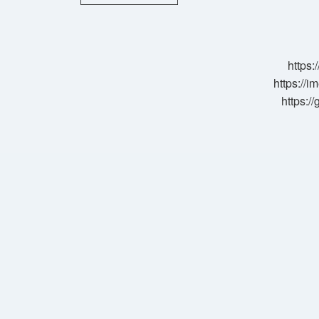
Ne
Demek
Coğrafya
https:
https://i
https:/