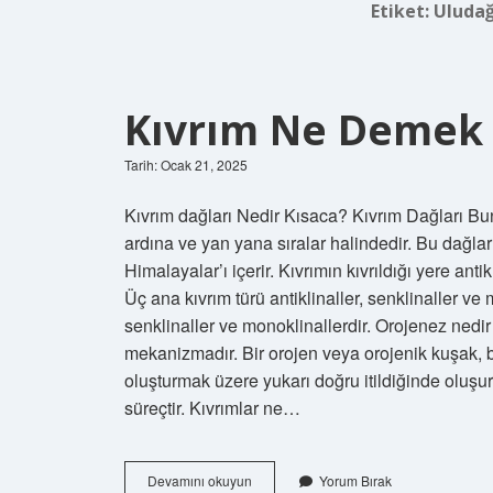
Etiket:
Uludağ
Kıvrım Ne Demek 
Tarih: Ocak 21, 2025
Kıvrım dağları Nedir Kısaca? Kıvrım Dağları Bun
ardına ve yan yana sıralar halindedir. Bu dağla
Himalayalar’ı içerir. Kıvrımın kıvrıldığı yere antik
Üç ana kıvrım türü antiklinaller, senklinaller ve 
senklinaller ve monoklinallerdir. Orojenez nedi
mekanizmadır. Bir orojen veya orojenik kuşak, b
oluşturmak üzere yukarı doğru itildiğinde oluşur;
süreçtir. Kıvrımlar ne…
Kıvrım
Devamını okuyun
Yorum Bırak