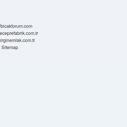
//bicakforum.com
meceprefabrik.com.tr
/girginemlak.com.tr
Sitemap