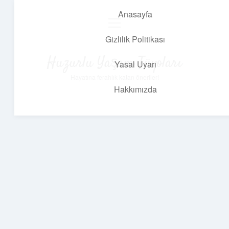
Anasayfa
menüyü
aç
Gizlilik Politikası
Huzurlu Yaşam Tüyoları
Yasal Uyarı
Hayatına ferahlık katan öneriler!
Hakkımızda