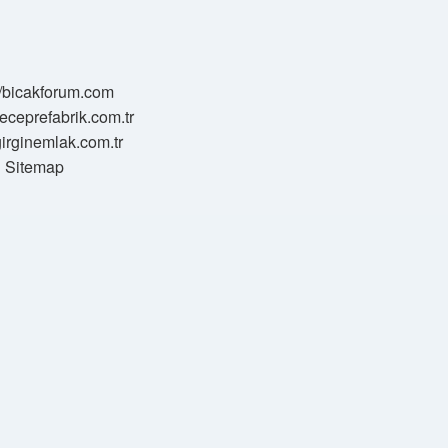
//bicakforum.com
meceprefabrik.com.tr
/girginemlak.com.tr
Sitemap