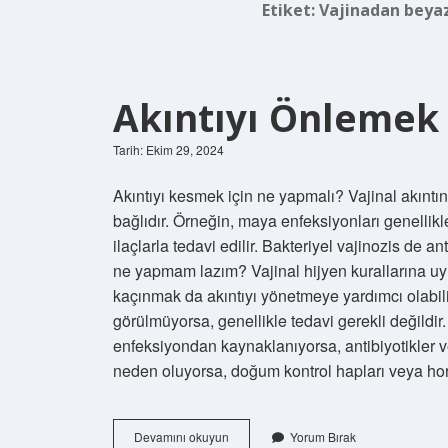
Etiket:
Vajinadan beyaz
Akıntıyı Önlemek 
Tarih: Ekim 29, 2024
Akıntıyı kesmek için ne yapmalı? Vajinal akıntın
bağlıdır. Örneğin, maya enfeksiyonları genellikle
ilaçlarla tedavi edilir. Bakteriyel vajinozis de an
ne yapmam lazım? Vajinal hijyen kurallarına u
kaçınmak da akıntıyı yönetmeye yardımcı olabili
görülmüyorsa, genellikle tedavi gerekli değildir. V
enfeksiyondan kaynaklanıyorsa, antibiyotikler vey
neden oluyorsa, doğum kontrol hapları veya horm
Akıntıyı
Devamını okuyun
Yorum Bırak