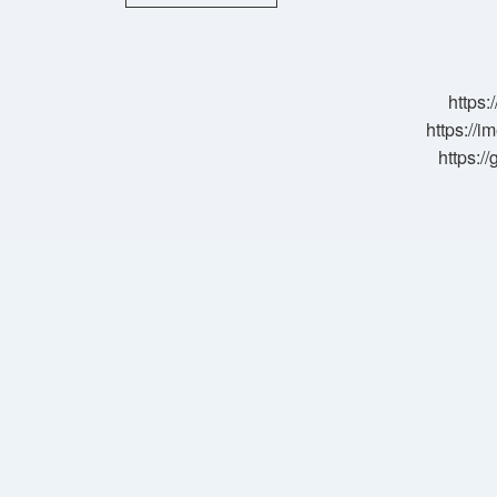
Önlemek
Için
Ne
Yapılmalı
https:
https://i
https:/