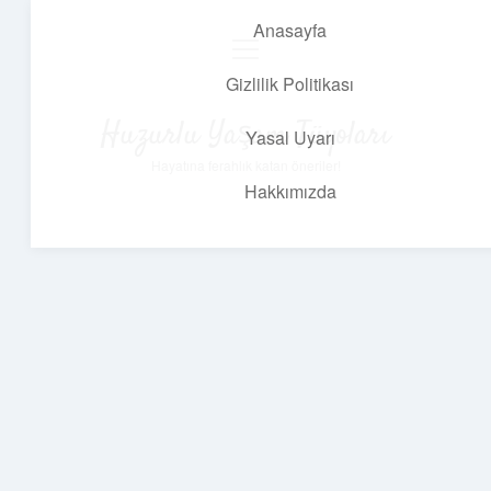
Anasayfa
menüyü
aç
Gizlilik Politikası
Huzurlu Yaşam Tüyoları
Yasal Uyarı
Hayatına ferahlık katan öneriler!
Hakkımızda