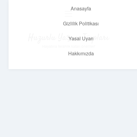
Anasayfa
menüyü
aç
Gizlilik Politikası
Huzurlu Yaşam Tüyoları
Yasal Uyarı
Hayatına ferahlık katan öneriler!
Hakkımızda