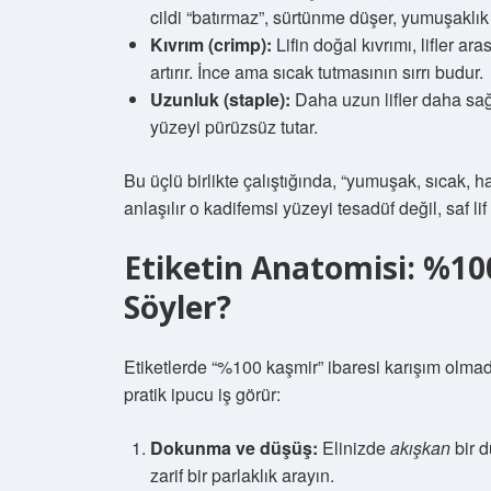
cildi “batırmaz”, sürtünme düşer, yumuşaklık 
Kıvrım (crimp):
Lifin doğal kıvrımı, lifler ar
artırır. İnce ama sıcak tutmasının sırrı budur.
Uzunluk (staple):
Daha uzun lifler daha sağ
yüzeyi pürüzsüz tutar.
Bu üçlü birlikte çalıştığında, “yumuşak, sıcak, 
anlaşılır o kadifemsi yüzeyi tesadüf değil, saf lif f
Etiketin Anatomisi: %1
Söyler?
Etiketlerde “%100 kaşmir” ibaresi karışım olmadığ
pratik ipucu iş görür:
Dokunma ve düşüş:
Elinizde
akışkan
bir d
zarif bir parlaklık arayın.