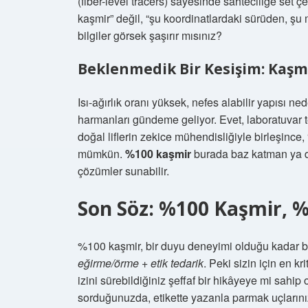
(fiber-level tracers) sayesinde sahteciliğe set 
kaşmir” değil, “şu koordinatlardaki sürüden, şu 
bilgiler görsek şaşırır mısınız?
Beklenmedik Bir Kesişim: Kaşmi
Isı-ağırlık oranı yüksek, nefes alabilir yapısı n
harmanları gündeme geliyor. Evet, laboratuvar te
doğal liflerin zekice mühendisliğiyle birleşince,
mümkün.
%100 kaşmir
burada baz katman ya da
çözümler sunabilir.
Son Söz: %100 Kaşmir, %1
%100 kaşmir, bir duyu deneyimi olduğu kadar b
eğirme/örme
+
etik tedarik
. Peki sizin için en k
izini sürebildiğiniz şeffaf bir hikâyeye mi sahi
sorduğunuzda, etikette yazanla parmak uçlarını