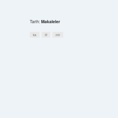
Tarih:
Makaleler
ka
lif
mir