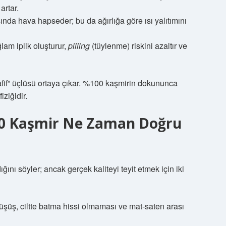
artar.
asında hava hapseder; bu da ağırlığa göre ısı yalıtımını
lam iplik oluşturur,
pilling
(tüylenme) riskini azaltır ve
hafif” üçlüsü ortaya çıkar. %100 kaşmirin dokununca
iziğidir.
00 Kaşmir Ne Zaman Doğru
ını söyler; ancak gerçek kaliteyi teyit etmek için iki
üşüş, ciltte batma hissi olmaması ve mat-saten arası