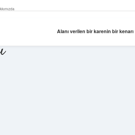
kkımızda
Alanı verilen bir karenin bir kenarı
ı
Sidebar
ilbet giriş yap