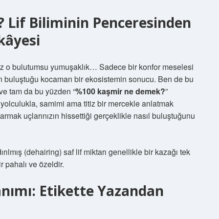
Lif Biliminin Penceresinden
kâyesi
ğiniz o bulutumsu yumuşaklık… Sadece bir konfor meselesi
timin buluştuğu kocaman bir ekosistemin sonucu. Ben de bu
 ve tam da bu yüzden “
%100 kaşmir ne demek?
”
yolculukla, samimi ama titiz bir mercekle anlatmak
 parmak uçlarınızın hissettiği gerçeklikle nasıl buluştuğunu
rılmış (dehairing) saf lif miktarı genellikle bir kazağı tek
 pahalı ve özeldir.
nımı: Etikette Yazandan