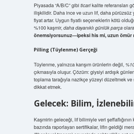
Piyasada “A/B/C” gibi
ticari
kalite referansları g
ilişkilidir. Daha ince ve uzun lif, daha pürüzs
fiyat artar. Uygun fiyatlı seçeneklerin kötü old
%100 kaşmir,
daha dayanıklı günlük parça
olara
önemsiyorsunuz—ipeksi his mi, uzun ömür mü
Pilling (Tüylenme) Gerçeği
Tüylenme, yalnızca karışım ürünlerin değil,
%10
çıkmasıyla oluşur. Çözüm: giysiyi ardışık günler
toplama tarağıyla nazikçe yüzeyi düzeltmek ve s
dikkat etmek.
Gelecek: Bilim, İzlenebil
Kaşmirin geleceği, lif bilimiyle veri şeffaflığını
bazında raporlayan sertifikalar, lifin geldiği mera