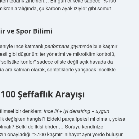
çeken tedarik zincirleri… Bir gün etikette sadece “%100
mikron aralığında, şu karbon ayak iziyle” gibi somut
r ve Spor Bilimi
edeniyle ince katmanlı
performans giyimi
nde bile kaşmir
sti gibi düşünün: ter yönetimi ve mikroiklim kontrolü,
 “sofistike konfor” sadece ofiste değil açık havada da
 ara katman olarak, sentetiklerle yarışacak incelikte
00 Şeffaflık Arayışı
ilimsel bir denklem:
ince lif
+
iyi dehairing
+
uygun
ritik değişken hangisi? Eldeki parça ipeksi mi olmalı, yoksa
p olmalı? Belki de ikisi birden… Soruyu kendinize
zın onayladığı “%100 kaşmir” nihayet aynı yerde buluşur.