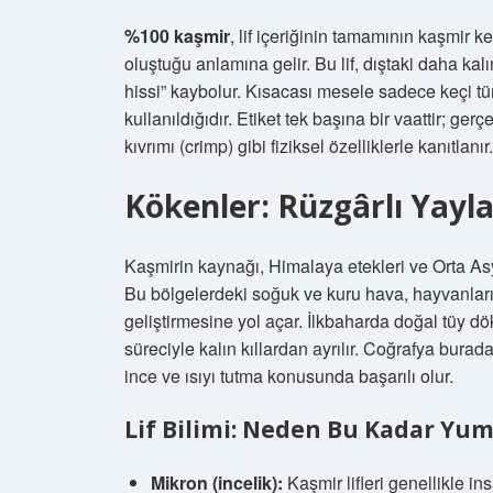
%100 kaşmir
, lif içeriğinin tamamının kaşmir k
oluştuğu anlamına gelir. Bu lif, dıştaki daha kalı
hissi” kaybolur. Kısacası mesele sadece keçi tü
kullanıldığıdır. Etiket tek başına bir vaattir; gerç
kıvrımı (crimp) gibi fiziksel özelliklerle kanıtlanır.
Kökenler: Rüzgârlı Yay
Kaşmirin kaynağı, Himalaya etekleri ve Orta Asy
Bu bölgelerdeki soğuk ve kuru hava, hayvanları
geliştirmesine yol açar. İlkbaharda doğal tüy dök
süreciyle kalın kıllardan ayrılır. Coğrafya burada
ince ve ısıyı tutma konusunda başarılı olur.
Lif Bilimi: Neden Bu Kadar Yu
Mikron (incelik):
Kaşmir lifleri genellikle in