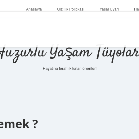
Anasayfa
Gizlilik Politikası
Yasal Uyarı
Ha
Huzurlu Yaşam Tüyolar
Hayatına ferahlık katan öneriler!
emek ?