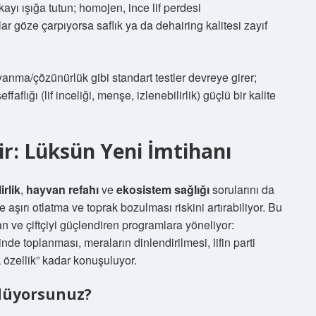
kayı ışığa tutun; homojen, ince lif perdesi
lar göze çarpıyorsa saflık ya da dehairing kalitesi zayıf
nma/çözünürlük gibi standart testler devreye girer;
flığı (lif inceliği, menşe, izlenebilirlik) güçlü bir kalite
: Lüksün Yeni İmtihanı
irlik
,
hayvan refahı
ve
ekosistem sağlığı
sorularını da
e aşırı otlatma ve toprak bozulması riskini artırabiliyor. Bu
ran ve çiftçiyi güçlendiren programlara yöneliyor:
e toplanması, meraların dinlendirilmesi, lifin parti
 özellik” kadar konuşuluyor.
 Ödüyorsunuz?