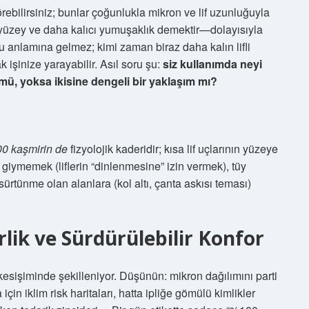
örebilirsiniz; bunlar çoğunlukla mikron ve lif uzunluğuyla
üz yüzey ve daha kalıcı yumuşaklık demektir—dolayısıyla
uğu anlamına gelmez; kimi zaman biraz daha kalın lifli
k işinize yarayabilir. Asıl soru şu:
siz kullanımda neyi
, yoksa ikisine dengeli bir yaklaşım mı?
0 kaşmirin de
fizyolojik kaderidir; kısa lif uçlarının yüzeye
 giymemek (liflerin “dinlenmesine” izin vermek), tüy
ürtünme olan alanlara (kol altı, çanta askısı teması)
irlik ve Sürdürülebilir Konfor
n kesişiminde şekilleniyor. Düşünün: mikron dağılımını parti
 için iklim risk haritaları, hatta ipliğe gömülü kimlikler