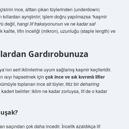
eçisinin ince, alttan çıkan tüylerinden (underdown)
n kıllardan ayrıştırılır; işlem doğru yapılmazsa “kaşmir
rü değil,
hangi lif fraksiyonu
nun ve
ne kadar saf
ek kalite, lifin inceliği (mikron), uzunluğu (staple length) ve
lalardan Gardırobunuza
a’nın sert iklimlerine uyum sağlamış kaşmir keçileridir.
n ısıyı hapsetmek için
çok ince ve sık kıvrımlı lifler
ümüyle toplanan ince alt tüyler, titiz bir
dehairing
 kaderi belirler: iklim ne kadar zorluysa, lif de o kadar
muşak?
san saçından çok daha incedir. İncelik azaldıkça lif