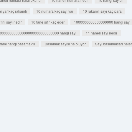
aneli numara nasıl okunur
10 haneli numara nedir
10 hangi sayıdır
ilyar kaç rakamlı
10 numara kaç sayı var
10 rakamlı sayı kaç para
fırlı sayı nedir
10 tane sıfır kaç eder
1000000000000000000 hangi sayı
00000000000000000000000000000 hangi sayı
11 haneli sayı nedir
kamı hangi basamaktır
Basamak sayısı ne oluyor
Sayı basamakları neler