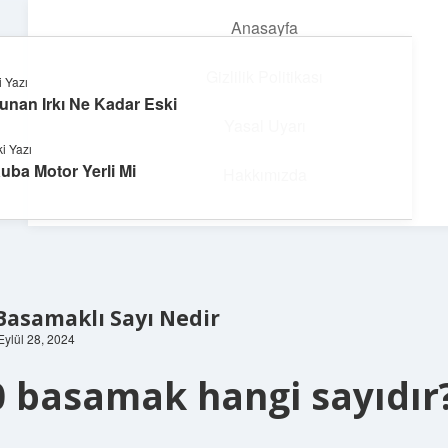
Anasayfa
menüyü
aç
Gizlilik Politikası
 Yazı
unan Irkı Ne Kadar Eski
Huzurlu Yaşam Tüyoları
Yasal Uyarı
i Yazı
Hayatına ferahlık katan öneriler!
uba Motor Yerli Mi
Hakkımızda
Basamaklı Sayı Nedir
 Eylül 28, 2024
0 basamak hangi sayıdır