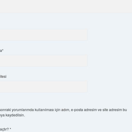
ta*
tesi
onraki yorumlarımda kullanılması için adım, e-posta adresim ve site adresim bu
cıya kaydedilsin.
kaçtır?
*