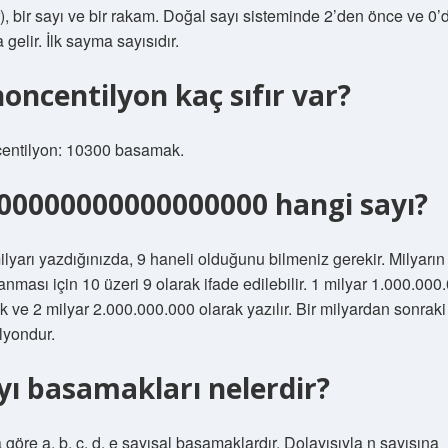
r), bir sayı ve bir rakam. Doğal sayı sisteminde 2’den önce ve 0’
 gelir. İlk sayma sayısıdır.
noncentilyon kaç sıfır var?
entilyon: 10300 basamak.
00000000000000000 hangi sayı?
ilyarı yazdığınızda, 9 haneli olduğunu bilmeniz gerekir. Milyarın
anması için 10 üzeri 9 olarak ifade edilebilir. 1 milyar 1.000.000
k ve 2 milyar 2.000.000.000 olarak yazılır. Bir milyardan sonraki
rilyondur.
yı basamakları nelerdir?
göre a, b, c, d, e sayısal basamaklardır. Dolayısıyla n sayısına