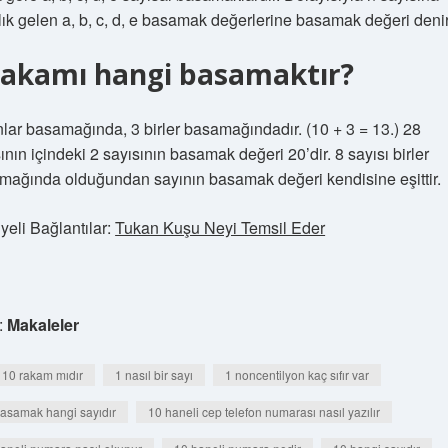
lık gelen a, b, c, d, e basamak değerlerine basamak değeri denir
rakamı hangi basamaktır?
lar basamağında, 3 birler basamağındadır. (10 + 3 = 13.) 28
ının içindeki 2 sayısının basamak değeri 20’dir. 8 sayısı birler
mağında olduğundan sayının basamak değeri kendisine eşittir.
yeli Bağlantılar:
Tukan Kuşu Neyi Temsil Eder
:
Makaleler
 10 rakam mıdır
1 nasıl bir sayı
1 noncentilyon kaç sıfır var
asamak hangi sayıdır
10 haneli cep telefon numarası nasıl yazılır