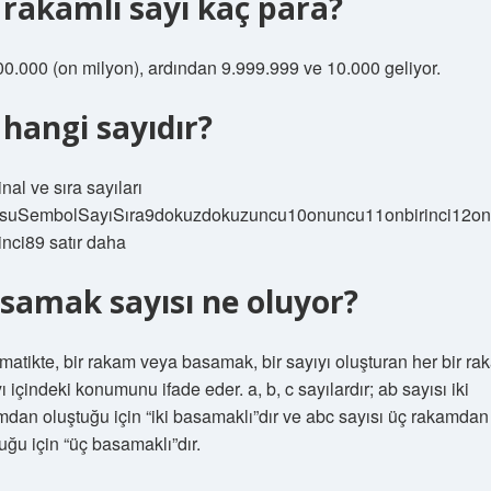
 rakamlı sayı kaç para?
00.000 (on milyon), ardından 9.999.999 ve 10.000 geliyor.
 hangi sayıdır?
nal ve sıra sayıları
osuSembolSayıSıra9dokuzdokuzuncu10onuncu11onbirinci12on
inci89 satır daha
samak sayısı ne oluyor?
atikte, bir rakam veya basamak, bir sayıyı oluşturan her bir ra
ı içindeki konumunu ifade eder. a, b, c sayılardır; ab sayısı iki
mdan oluştuğu için “iki basamaklı”dır ve abc sayısı üç rakamdan
uğu için “üç basamaklı”dır.