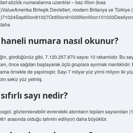
art sözlük numaralarına uzantılar – baz illion (kısa
)ValueAmerika Birleşik Devletleri, modern Britanya ve Türkiye (
k)71024Septillion81027Octillion91030Nonillion101033Desilyo
 daha
 haneli numara nasıl okunur?
in, gördüğünüz gibi, 7.120.257.870 sayısı 10 rakamlıdır. Bu say
ken, önce sağdan başlayarak üçlü gruplara ayırmak mantıklıdır.
ama örnekte de yapılmıştır. Sayı 7 milyar yüz yirmi milyon iki yüz
bin sekiz yüz yetmiş.
 sıfırlı sayı nedir?
googol, gözlemlenebilir evrendeki atomların toplam sayısından (
081 arasında olduğu tahmin ediliyor) daha büyüktür.