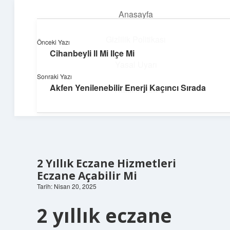
Anasayfa
menüyü
aç
Gizlilik Politikası
Önceki Yazı
Cihanbeyli Il Mi Ilçe Mi
Huzurlu Yaşam Tüyoları
Yasal Uyarı
Sonraki Yazı
Hayatına ferahlık katan öneriler!
Akfen Yenilenebilir Enerji Kaçıncı Sırada
Hakkımızda
2 Yıllık Eczane Hizmetleri
Eczane Açabilir Mi
Tarih: Nisan 20, 2025
2 yıllık eczane