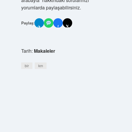
arabayla” hakkındaki sorularınızı
yorumlarda paylaşabilirsiniz.
Paylaş:
✈
f
𝕏
Tarih:
Makaleler
bir
km