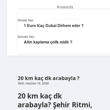
Anasayfa
menüyü
aç
Gizlilik Politikası
Önceki Yazı
1 Euro Kaç Dubai Dirhem eder ?
Huzurlu Yaşam Tüyoları
Yasal Uyarı
Sonraki Yazı
Hayatına ferahlık katan öneriler!
Altın kaplama çelik midir ?
Hakkımızda
20 km kaç dk arabayla ?
Tarih: Haziran 15, 2026
20 km kaç dk
arabayla? Şehir Ritmi,