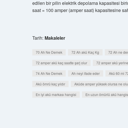
edilen bir pilin elektrik depolama kapasitesi bir
saat = 100 amper (amper saat) kapasitesine sahi
Tarih:
Makaleler
70 Ah Ne Demek
72 Ah akü Kaç Kg
72 Ah ne d
72 amper akü kaç saatte şarj olur
72 amper akü yerine 
74 Ah Ne Demek
Ah neyi ifade eder
Akü 60 mi 7
Akü ömrü kaç yıldır
Aküde amper yüksek olursa ne olu
En iyi akü markası hangisi
En uzun ömürlü akü hangis