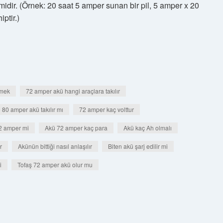
imidir. (Örnek: 20 saat 5 amper sunan bir pil, 5 amper x 20
ptir.)
emek
72 amper akü hangi araçlara takılır
80 amper akü takılır mı
72 amper kaç volttur
2 amper mi
Akü 72 amper kaç para
Akü kaç Ah olmalı
r
Akünün bittiği nasıl anlaşılır
Biten akü şarj edilir mi
i
Tofaş 72 amper akü olur mu