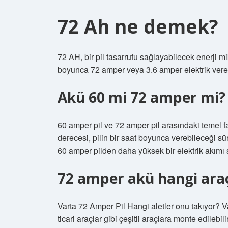
72 Ah ne demek?
72 AH, bir pil tasarrufu sağlayabilecek enerji mik
boyunca 72 amper veya 3.6 amper elektrik vereb
Akü 60 mi 72 amper mi?
60 amper pil ve 72 amper pil arasındaki temel fa
derecesi, pilin bir saat boyunca verebileceği sü
60 amper pilden daha yüksek bir elektrik akımı s
72 amper akü hangi araçl
Varta 72 Amper Pil Hangi aletler onu takıyor? Va
ticari araçlar gibi çeşitli araçlara monte edilebil