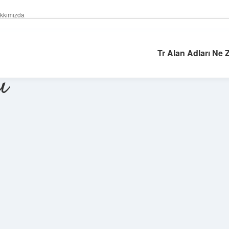
kkımızda
Tr Alan Adları Ne
ı
Sidebar
ilbet giriş yap