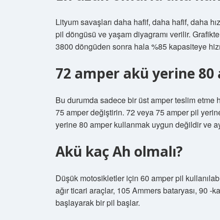
Lityum savaşları daha hafif, daha hafif, daha hızl
pil döngüsü ve yaşam diyagramı verilir. Grafikte g
3800 döngüden sonra hala %85 kapasiteye hizm
72 amper akü yerine 80 
Bu durumda sadece bir üst amper teslim etme ha
75 amper değiştirin. 72 veya 75 amper pil yerine
yerine 80 amper kullanmak uygun değildir ve ayrı
Akü kaç Ah olmalı?
Düşük motosikletler için 60 amper pil kullanılabi
ağır ticari araçlar, 105 Ammers bataryası, 90 -ka
başlayarak bir pil başlar.