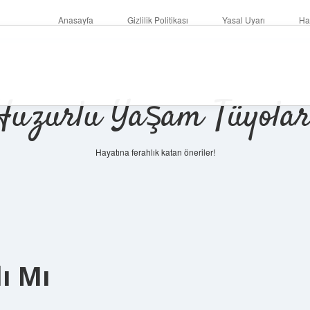
Anasayfa
Gizlilik Politikası
Yasal Uyarı
Ha
Huzurlu Yaşam Tüyolar
Hayatına ferahlık katan öneriler!
lı Mı