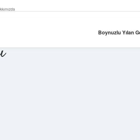
kkımızda
Boynuzlu Yılan G
ı
Sidebar
ilbet giriş ya