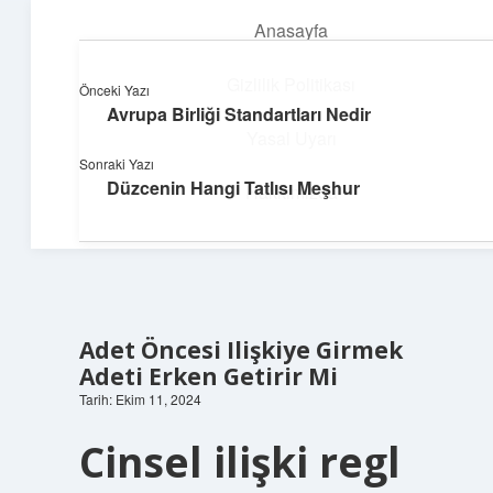
Anasayfa
menüyü
aç
Gizlilik Politikası
Önceki Yazı
Avrupa Birliği Standartları Nedir
Huzurlu Yaşam Tüyoları
Yasal Uyarı
Sonraki Yazı
Hayatına ferahlık katan öneriler!
Düzcenin Hangi Tatlısı Meşhur
Hakkımızda
Adet Öncesi Ilişkiye Girmek
Adeti Erken Getirir Mi
Tarih: Ekim 11, 2024
Cinsel ilişki regl