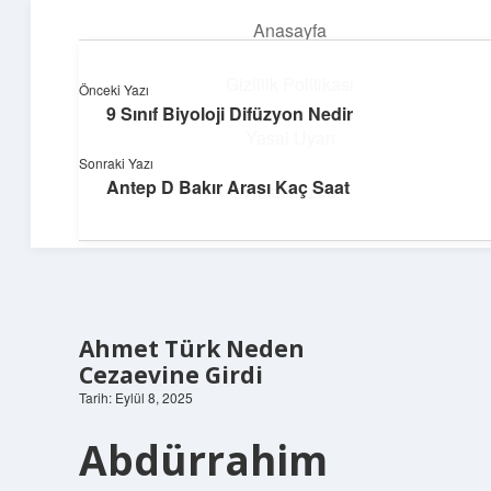
Anasayfa
menüyü
aç
Gizlilik Politikası
Önceki Yazı
9 Sınıf Biyoloji Difüzyon Nedir
Huzurlu Yaşam Tüyoları
Yasal Uyarı
Sonraki Yazı
Hayatına ferahlık katan öneriler!
Antep D Bakır Arası Kaç Saat
Hakkımızda
Ahmet Türk Neden
Cezaevine Girdi
Tarih: Eylül 8, 2025
Abdürrahim