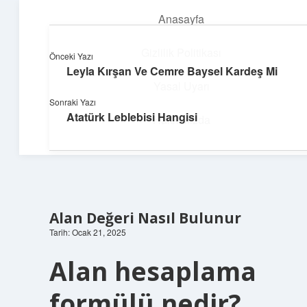
Anasayfa
menüyü
aç
Gizlilik Politikası
Önceki Yazı
Leyla Kırşan Ve Cemre Baysel Kardeş Mi
Huzurlu Yaşam Tüyoları
Yasal Uyarı
Sonraki Yazı
Hayatına ferahlık katan öneriler!
Atatürk Leblebisi Hangisi
Hakkımızda
Alan Değeri Nasıl Bulunur
Tarih: Ocak 21, 2025
Alan hesaplama
formülü nedir?