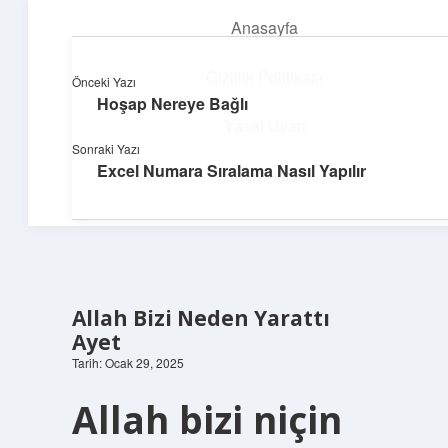
Anasayfa
menüyü
aç
Gizlilik Politikası
Önceki Yazı
Hoşap Nereye Bağlı
Huzurlu Yaşam Tüyoları
Yasal Uyarı
Sonraki Yazı
Hayatına ferahlık katan öneriler!
Excel Numara Sıralama Nasıl Yapılır
Hakkımızda
Allah Bizi Neden Yarattı
Ayet
Tarih: Ocak 29, 2025
Allah bizi niçin