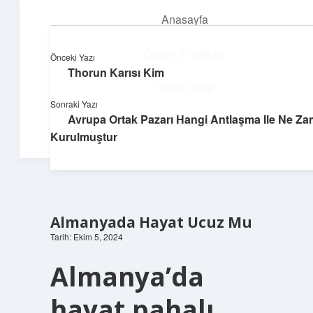
Anasayfa
menüyü
aç
Gizlilik Politikası
Önceki Yazı
Thorun Karısı Kim
Huzurlu Yaşam Tüyoları
Yasal Uyarı
Sonraki Yazı
Hayatına ferahlık katan öneriler!
Avrupa Ortak Pazarı Hangi Antlaşma Ile Ne Z
Hakkımızda
Kurulmuştur
Almanyada Hayat Ucuz Mu
Tarih: Ekim 5, 2024
Almanya’da
hayat pahalı