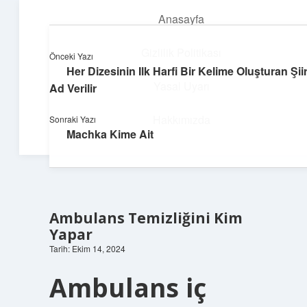
Anasayfa
menüyü
aç
Gizlilik Politikası
Önceki Yazı
Her Dizesinin Ilk Harfi Bir Kelime Oluşturan Şii
Huzurlu Yaşam Tüyoları
Yasal Uyarı
Ad Verilir
Hayatına ferahlık katan öneriler!
Hakkımızda
Sonraki Yazı
Machka Kime Ait
Ambulans Temizliğini Kim
Yapar
Tarih: Ekim 14, 2024
Ambulans iç