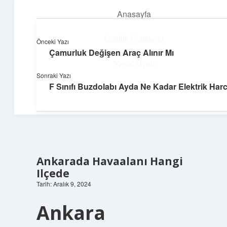
Anasayfa
menüyü
aç
Gizlilik Politikası
Önceki Yazı
Çamurluk Değişen Araç Alınır Mı
Huzurlu Yaşam Tüyoları
Yasal Uyarı
Sonraki Yazı
Hayatına ferahlık katan öneriler!
F Sınıfı Buzdolabı Ayda Ne Kadar Elektrik Har
Hakkımızda
Ankarada Havaalanı Hangi
Ilçede
Tarih: Aralık 9, 2024
Ankara