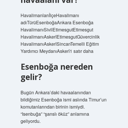
HavalimanlarıİlçeHavalimanı
adıTürüEsenboğaAnkara Esenboğa
HavalimanıSivilEtimesgutEtimesgut
HavalimanıAskerîEtimesgutGüvercinlik
HavalimanıAskerîSincanTemelli Eğitim
Yardımcı MeydanıAskerî1 satır daha
Esenboğa nereden
gelir?
Bugün Ankara’daki havaalanından
bildiğimiz Esenboğa ismi aslında Timur’un
komutanlarından birinin ismiydi.
“Isenbuğa” “şanslı öküz” anlamına
geliyordu.