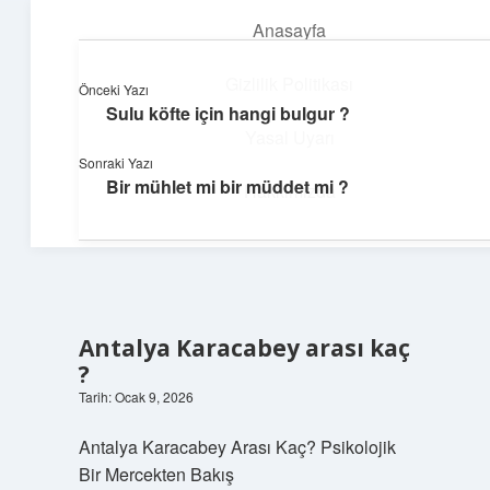
Anasayfa
menüyü
aç
Gizlilik Politikası
Önceki Yazı
Sulu köfte için hangi bulgur ?
Huzurlu Yaşam Tüyoları
Yasal Uyarı
Sonraki Yazı
Hayatına ferahlık katan öneriler!
Bir mühlet mi bir müddet mi ?
Hakkımızda
Antalya Karacabey arası kaç
?
Tarih: Ocak 9, 2026
Antalya Karacabey Arası Kaç? Psikolojik
Bir Mercekten Bakış