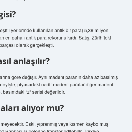
gisi?
çeşitli yerlerinde kullanılan antik bir para) 5,39 milyon
an en pahalı antik para rekorunu kırdı. Satış, Zürih’teki
parçası olarak gerçekleşti.
ıl anlaşılır?
larına göre değişir. Aynı madeni paranın daha az basılmış
ir deyişle, piyasadaki nadir madeni paralar diğer madeni
. basımdaki “z” serisi değerlidir.
aları alıyor mu?
enmeyecektir. Eski, yıpranmış veya kısmen kaybolmuş
 Bankası şubelerine transfer edilebilir, Türkiye