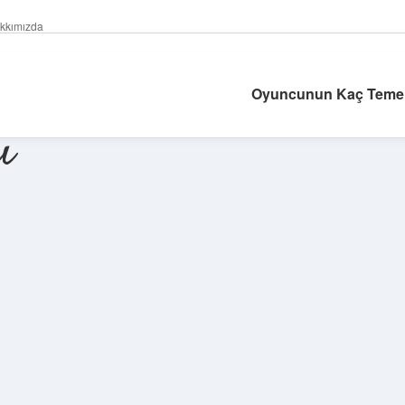
kkımızda
Oyuncunun Kaç Temel
ı
Sidebar
ilbet giriş yap