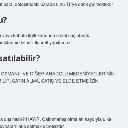
ıt para, dolaşımdaki parada 0,25 TL’ye denk gelmektedir.
u?
ası veya kabulü ilgili kanunda cezai suç olarak
lıklarının izinsiz ticareti yapılamaz.
atılabilir?
ÜM OSMANLI VE DİĞER ANADOLU MEDENİYETLERİNİN
LİR. SATIN ALMA, SATIŞ VE ELDE ETME İZİN
sa dışı mıdır? HAYIR. Çalınmamış olmaları kaydıyla ülke
evhaları) alıp satmak ücretsizdir.