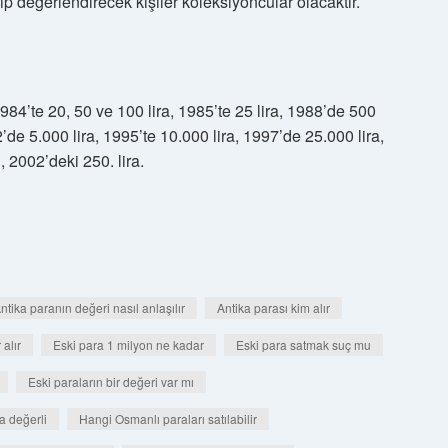
ıp değerlendirecek kişiler koleksiyoncular olacaktır.
4’te 20, 50 ve 100 lira, 1985’te 25 lira, 1988’de 500
2’de 5.000 lira, 1995’te 10.000 lira, 1997’de 25.000 lira,
 2002’deki 250. lira.
ntika paranın değeri nasıl anlaşılır
Antika parası kim alır
alır
Eski para 1 milyon ne kadar
Eski para satmak suç mu
Eski paraların bir değeri var mı
ra değerli
Hangi Osmanlı paraları satılabilir