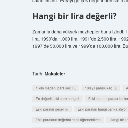
satabilirsiniz. Parayı gerçek değerinden satın al
Hangi bir lira değerli?
Zamanla daha yüksek mezhepler bunu izledi: 198
lira, 1990’da 1.000 lira, 1991’de 2.500 lira, 199
1997’de 50.000 lira ve 1999’da 100.000 lira. Bu,
Tarih:
Makaleler
1 kilo madeni para kaç TL
100 yıl parası kaç TL
A
En değerli eski para hangisi
Eski madeni parası kimler 
Eski paralar geçer mi
Eski paraları hangi banka alıyor
Eski paraların değerini nasıl öğrenebilirim
Hangi bir li