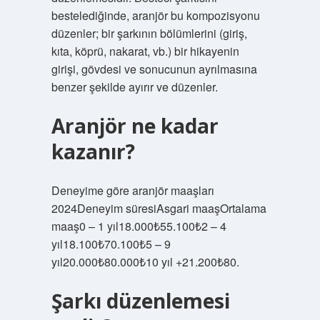
bestelediğinde, aranjör bu kompozisyonu
düzenler; bir şarkının bölümlerini (giriş,
kıta, köprü, nakarat, vb.) bir hikayenin
girişi, gövdesi ve sonucunun ayrılmasına
benzer şekilde ayırır ve düzenler.
Aranjör ne kadar
kazanır?
Deneyime göre aranjör maaşları
2024Deneyim süresiAsgari maaşOrtalama
maaş0 – 1 yıl18.000₺55.100₺2 – 4
yıl18.100₺70.100₺5 – 9
yıl20.000₺80.000₺10 yıl +21.200₺80.
Şarkı düzenlemesi