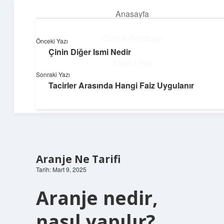
Anasayfa
menüyü
aç
Gizlilik Politikası
Önceki Yazı
Çinin Diğer Ismi Nedir
Huzurlu Yaşam Tüyoları
Yasal Uyarı
Sonraki Yazı
Hayatına ferahlık katan öneriler!
Tacirler Arasında Hangi Faiz Uygulanır
Hakkımızda
Aranje Ne Tarifi
Tarih: Mart 9, 2025
Aranje nedir,
nasıl yapılır?