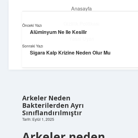
Anasayfa
menüyü
aç
Gizlilik Politikası
Önceki Yazı
Alüminyum Ne Ile Kesilir
Huzurlu Yaşam Tüyoları
Yasal Uyarı
Sonraki Yazı
Hayatına ferahlık katan öneriler!
Sigara Kalp Krizine Neden Olur Mu
Hakkımızda
Arkeler Neden
Bakterilerden Ayrı
Sınıflandırılmıştır
Tarih: Eylül 1, 2025
Arkeler neden