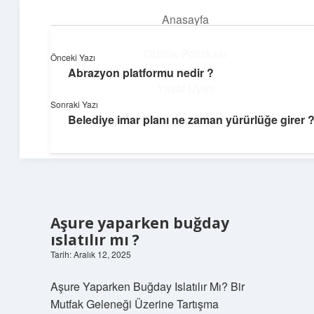
Anasayfa
menüyü
aç
Gizlilik Politikası
Önceki Yazı
Abrazyon platformu nedir ?
Huzurlu Yaşam Tüyoları
Yasal Uyarı
Sonraki Yazı
Hayatına ferahlık katan öneriler!
Belediye imar planı ne zaman yürürlüğe girer 
Hakkımızda
Aşure yaparken buğday
ıslatılır mı ?
Tarih: Aralık 12, 2025
Aşure Yaparken Buğday Islatılır Mı? Bir
Mutfak Geleneği Üzerine Tartışma