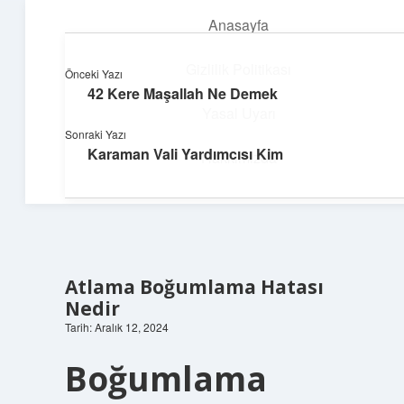
Anasayfa
menüyü
aç
Gizlilik Politikası
Önceki Yazı
42 Kere Maşallah Ne Demek
Huzurlu Yaşam Tüyoları
Yasal Uyarı
Sonraki Yazı
Hayatına ferahlık katan öneriler!
Karaman Vali Yardımcısı Kim
Hakkımızda
Atlama Boğumlama Hatası
Nedir
Tarih: Aralık 12, 2024
Boğumlama