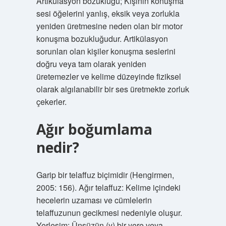
Artikülasyon bozukluğu; Kişinin konuşma
sesi öğelerini yanlış, eksik veya zorlukla
yeniden üretmesine neden olan bir motor
konuşma bozukluğudur. Artikülasyon
sorunları olan kişiler konuşma seslerini
doğru veya tam olarak yeniden
üretemezler ve kelime düzeyinde fiziksel
olarak algılanabilir bir ses üretmekte zorluk
çekerler.
Ağır boğumlama
nedir?
Garip bir telaffuz biçimidir (Hengirmen,
2005: 156). Ağır telaffuz: Kelime içindeki
hecelerin uzaması ve cümlelerin
telaffuzunun gecikmesi nedeniyle oluşur.
Yerleşim: Ünsüzün (y) bir yere veya