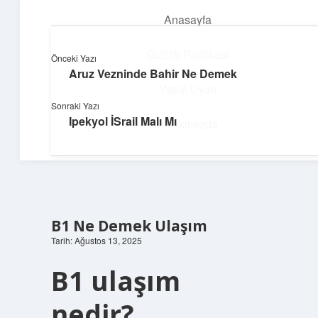
Anasayfa
menüyü
aç
Gizlilik Politikası
Önceki Yazı
Aruz Vezninde Bahir Ne Demek
Huzurlu Yaşam Tüyoları
Yasal Uyarı
Sonraki Yazı
Hayatına ferahlık katan öneriler!
Ipekyol İSrail Malı Mı
Hakkımızda
B1 Ne Demek Ulaşım
Tarih: Ağustos 13, 2025
B1 ulaşım
nedir?