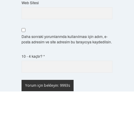
Web Sitesi
Daha sonraki yorumlarımda kullanılması için adım, e-
posta adresim ve site adresim bu tarayıcıya kaydedilsin.
10 - 4 kaçtır?
*
Scrol
to
the
top