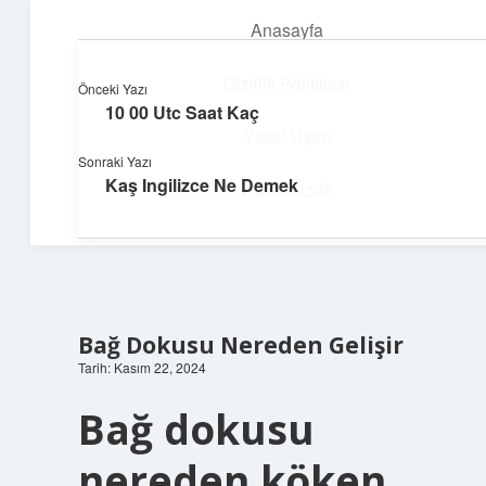
Anasayfa
menüyü
aç
Gizlilik Politikası
Önceki Yazı
10 00 Utc Saat Kaç
Huzurlu Yaşam Tüyoları
Yasal Uyarı
Sonraki Yazı
Hayatına ferahlık katan öneriler!
Kaş Ingilizce Ne Demek
Hakkımızda
Bağ Dokusu Nereden Gelişir
Tarih: Kasım 22, 2024
Bağ dokusu
nereden köken