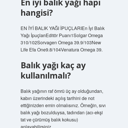
En iyi balık yağı hapı
hangisi?
EN İYİ BALIK YAĞI İPUÇLARIEn İyi Balık
Yağı İpuçlarıEditör Puanı1Solgar Omega
310/102Sorvagen Omega 39.9/103New
Life Efa One9.8/104Venatura Omega 39.
Balık yağı kaç ay
kullanılmalı?
Balık yağının raf ömrü üç ay olduğundan,
kabın üzerindeki açılış tarihini de not
ettiğinizden emin olmalısınız. Örneğin, sıvı
balık yağı bozulduysa, tadından (acı-ekşi
tat ve çürümüş balık kokusu)
anlayabilirsiniz.