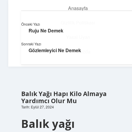
Anasayfa
menüyü
aç
Gizlilik Politikası
Önceki Yazı
Ruju Ne Demek
Huzurlu Yaşam Tüyoları
Yasal Uyarı
Sonraki Yazı
Hayatına ferahlık katan öneriler!
Gözlemleyici Ne Demek
Hakkımızda
Balık Yağı Hapı Kilo Almaya
Yardımcı Olur Mu
Tarih: Eylül 27, 2024
Balık yağı