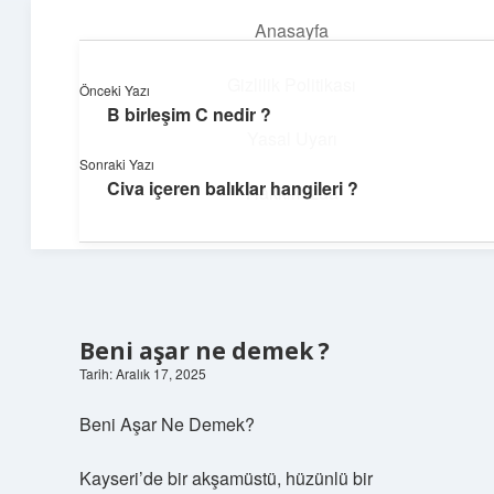
Anasayfa
menüyü
aç
Gizlilik Politikası
Önceki Yazı
B birleşim C nedir ?
Huzurlu Yaşam Tüyoları
Yasal Uyarı
Sonraki Yazı
Hayatına ferahlık katan öneriler!
Civa içeren balıklar hangileri ?
Hakkımızda
Beni aşar ne demek ?
Tarih: Aralık 17, 2025
Beni Aşar Ne Demek?
Kayseri’de bir akşamüstü, hüzünlü bir