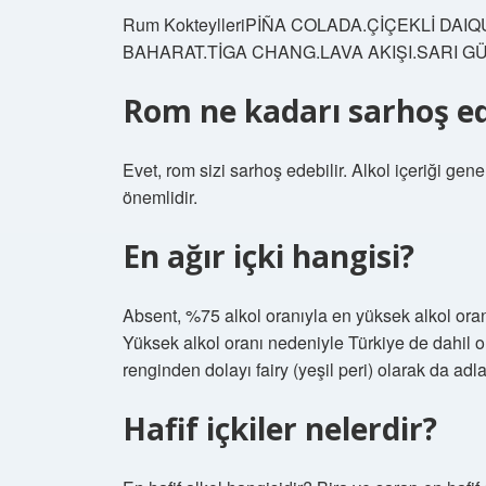
Rum KokteylleriPİÑA COLADA.ÇİÇEKLİ DA
BAHARAT.TİGA CHANG.LAVA AKIŞI.SARI GÜ
Rom ne kadarı sarhoş e
Evet, rom sizi sarhoş edebilir. Alkol içeriği ge
önemlidir.
En ağır içki hangisi?
Absent, %75 alkol oranıyla en yüksek alkol oranı
Yüksek alkol oranı nedeniyle Türkiye de dahil o
renginden dolayı fairy (yeşil peri) olarak da adlan
Hafif içkiler nelerdir?