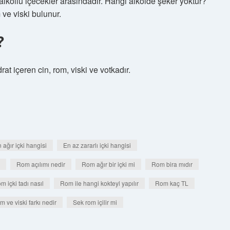
 alkollü içecekler arasındadır. Hangi alkolde şeker yoktur?
 ve viski bulunur.
?
rat içeren cin, rom, viski ve votkadır.
 ağır içki hangisi
En az zararlı içki hangisi
Rom açılımı nedir
Rom ağır bir içki mi
Rom bira mıdır
m içki tadı nasıl
Rom ile hangi kokteyl yapılır
Rom kaç TL
 ve viski farkı nedir
Sek rom içilir mi