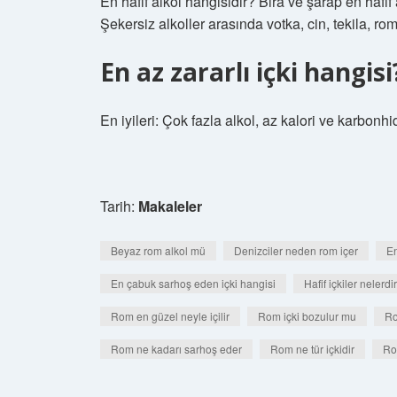
En hafif alkol hangisidir? Bira ve şarap en hafif
Şekersiz alkoller arasında votka, cin, tekila, rom
En az zararlı içki hangisi
En iyileri: Çok fazla alkol, az kalori ve karbonhid
Tarih:
Makaleler
Beyaz rom alkol mü
Denizciler neden rom içer
En
En çabuk sarhoş eden içki hangisi
Hafif içkiler nelerdir
Rom en güzel neyle içilir
Rom içki bozulur mu
Ro
Rom ne kadarı sarhoş eder
Rom ne tür içkidir
Rom