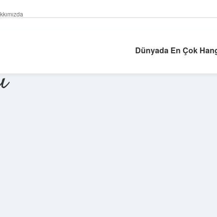
kkımızda
Dünyada En Çok Hang
ı
Sidebar
ilbet giriş 