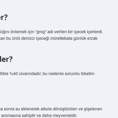
er?
ğını önlemek için “grog” adı verilen bir içecek içerlerdi.
şan bu ünlü denizci içeceği mürettebata günlük erzak
der?
nellikle %40 civarındadır, bu nedenle sorumlu tüketim
a sonra su eklenerek alkole dönüştürülen ve şişelenen
ı aromasına sahiptir ve daha meyvemsidir.