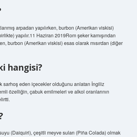
?
tlanmış arpadan yapılırken, burbon (Amerikan viskisi)
birlikte) yapılır.11 Haziran 2019Rom şeker kamışından
rken, burbon (Amerikan viskisi) esas olarak mısırdan (diğer
i hangisi?
uk sarhoş eden içecekler olduğunu anlatan İngiliz
emli özelliğin, çabuk emilmeleri ve alkol oranlarının
rtti.
?
suyu (Daiquiri), çeşitli meyve suları (Piña Colada) olmak