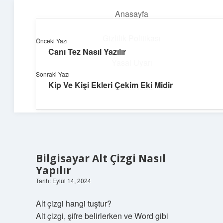
Anasayfa
menüyü
aç
Gizlilik Politikası
Önceki Yazı
Canı Tez Nasıl Yazılır
Huzurlu Yaşam Tüyoları
Yasal Uyarı
Sonraki Yazı
Hayatına ferahlık katan öneriler!
Kip Ve Kişi Ekleri Çekim Eki Midir
Hakkımızda
Bilgisayar Alt Çizgi Nasıl
Yapılır
Tarih: Eylül 14, 2024
Alt çizgi hangi tuştur?
Alt çizgi, şifre belirlerken ve Word gibi