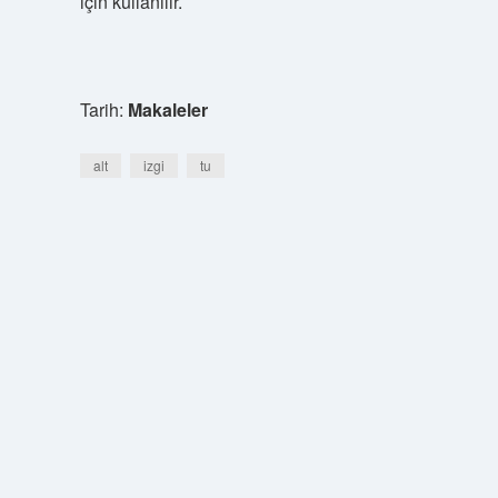
için kullanılır.
Tarih:
Makaleler
alt
izgi
tu