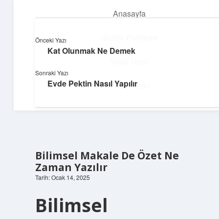
Anasayfa
menüyü
aç
Gizlilik Politikası
Önceki Yazı
Kat Olunmak Ne Demek
Huzurlu Yaşam Tüyoları
Yasal Uyarı
Sonraki Yazı
Hayatına ferahlık katan öneriler!
Evde Pektin Nasıl Yapılır
Hakkımızda
Bilimsel Makale De Özet Ne
Zaman Yazılır
Tarih: Ocak 14, 2025
Bilimsel