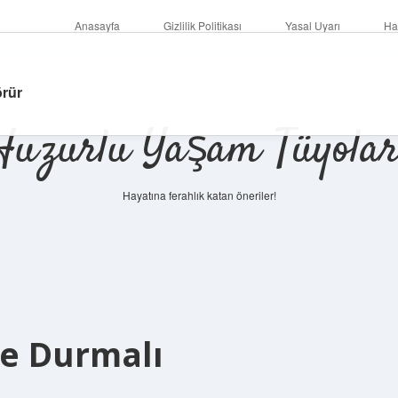
Anasayfa
Gizlilik Politikası
Yasal Uyarı
Ha
örür
Huzurlu Yaşam Tüyolar
Hayatına ferahlık katan öneriler!
e Durmalı