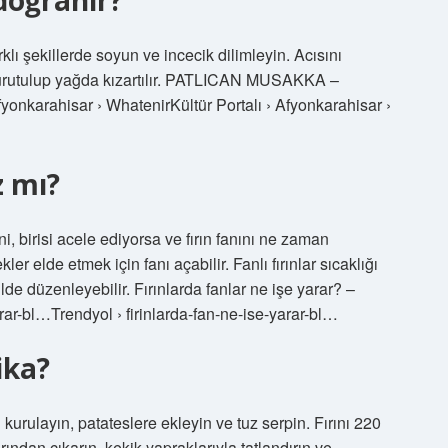
doğranır?
rklı şekillerde soyun ve incecik dilimleyin. Acısını
 kurutulup yağda kızartılır. PATLICAN MUSAKKA –
Afyonkarahisar › WhatenirKültür Portalı › Afyonkarahisar ›
z mı?
i, birisi acele ediyorsa ve fırın fanını ne zaman
er elde etmek için fanı açabilir. Fanlı fırınlar sıcaklığı
lde düzenleyebilir. Fırınlarda fanlar ne işe yarar? –
rar-bl…Trendyol › firinlarda-fan-ne-ise-yarar-bl…
ika?
 kurulayın, patateslere ekleyin ve tuz serpin. Fırını 220
ından çıkarın, kekik yapraklarıyla tatlandırın ve