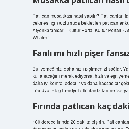
Musakka patlıcan nasıl 
Patlıcan musakkası nasıl yapılır? Patlıcanları fa
çekmesi için tuzlu suda bekletilen patlıcanlar
Afyonkarahisar – Kültür PortalıKültür Portalı › 
Whatenir
Fanlı mı hızlı pişer fansı
Bu, yemeğinizi daha hızlı pişirmenizi sağlar. Yan
kullanacağını merak ediyorsa, hızlı ve eşit yemekl
daha iyi kontrol edebilir ve daha hassas bir şeki
Trendyol BlogTrendyol › firinlarda-fan-ne-ise-ya
Fırında patlıcan kaç dak
180 derece fırında 20 dakika pişirin. Patlıcanları
dereceye yükseltin ve 40 dakika daha pişirin. Fır