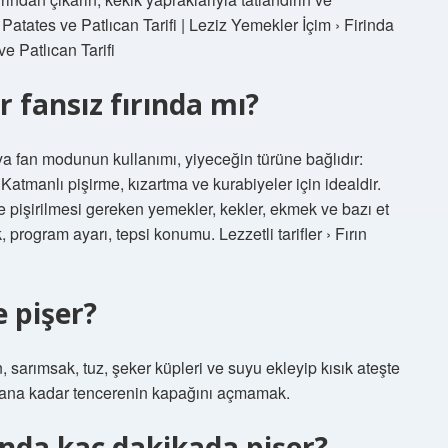
Patates ve Patlıcan Tarifi | Leziz Yemekler İçim › Firinda
ve Patlıcan Tarifi
er fansız fırında mı?
 fan modunun kullanımı, yiyeceğin türüne bağlıdır:
Katmanlı pişirme, kızartma ve kurabiyeler için idealdir.
de pişirilmesi gereken yemekler, kekler, ekmek ve bazı et
, program ayarı, tepsi konumu. Lezzetli tarifler › Fırın
 pişer?
 sarımsak, tuz, şeker küpleri ve suyu ekleyip kısık ateşte
olana kadar tencerenin kapağını açmamak.
ında kaç dakikada pişer?