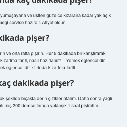
r yumuşayana ve üstleri güzelce kızarana kadar yaklaşık
eği servise hazırdır. Afiyet olsun.
kikada pişer?
rin ve orta rafta pişirin. Her 5 dakikada bir karıştırarak
kızartma tarifi, nasıl hazırlanır? – Yemek eğlencelidir.
k eğlencelidir. › firinda-kizartma-tarifi
kaç dakikada pişer?
ek şekilde bıçakla derin çizikler atalım. Daha sonra yağlı
ıtılmış 200 derece fırında yaklaşık 1 saat pişirelim.