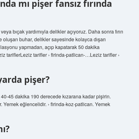
rında mı pişer fansız fırında
 veya bıçak yardımıyla delikler açıyoruz. Daha sonra fırın
de oluşan buhar, delikler sayesinde kolayca dışarı
rkülasyonu yapmadan, açıp kapatarak 50 dakika
 tariflerLeziz tarifler › firinda-patlican-…Leziz tarifler ›
yarda pişer?
ra 40-45 dakika 190 derecede kızarana kadar pişirin.
. Yemek eğlencelidir. › firinda-koz-patlican. Yemek
mı?