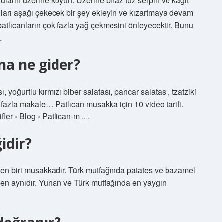
luların üzerine koyun. Üzerine biraz tuz serpin ve kağıt
onları aşağı çekecek bir şey ekleyin ve kızartmaya devam
patlıcanların çok fazla yağ çekmesini önleyecektir. Bunu
…
na ne gider?
, yoğurtlu kırmızı biber salatası, pancar salatası, tzatziki
ha fazla makale… Patlıcan musakka için 10 video tarifi.
fler › Blog › Patlican-m .. .
idir?
n biri musakkadır. Türk mutfağında patates ve bazamel
en aynıdır. Yunan ve Türk mutfağında en yaygın