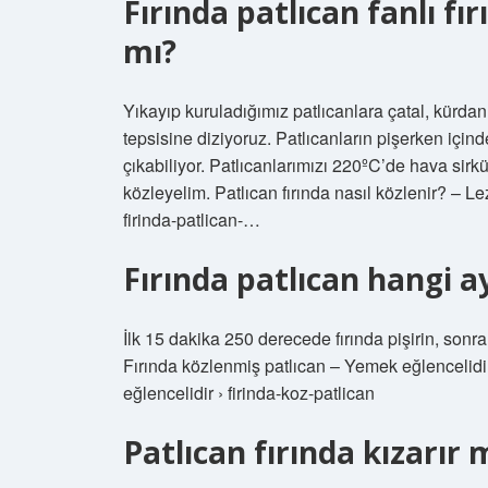
Fırında patlıcan fanlı fı
mı?
Yıkayıp kuruladığımız patlıcanlara çatal, kürdan
tepsisine diziyoruz. Patlıcanların pişerken için
çıkabiliyor. Patlıcanlarımızı 220ºC’de hava si
közleyelim. Patlıcan fırında nasıl közlenir? – Leziz
firinda-patlican-…
Fırında patlıcan hangi a
İlk 15 dakika 250 derecede fırında pişirin, son
Fırında közlenmiş patlıcan – Yemek eğlencelidir
eğlencelidir › firinda-koz-patlican
Patlıcan fırında kızarır 