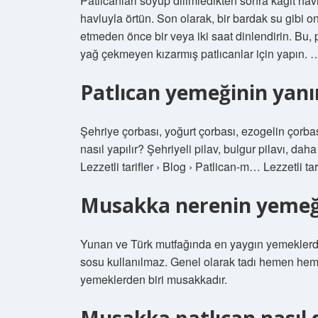
Patlıcanları soyup dilimledikten sonra kağıt hav
havluyla örtün. Son olarak, bir bardak su gibi 
etmeden önce bir veya iki saat dinlendirin. Bu, 
yağ çekmeyen kızarmış patlıcanlar için yapın. 
Patlıcan yemeğinin yanı
Şehriye çorbası, yoğurt çorbası, ezogelin çorbası
nasıl yapılır? Şehriyeli pilav, bulgur pilavı, da
Lezzetli tarifler › Blog › Patlican-m… Lezzetli tari
Musakka nerenin yemeğ
Yunan ve Türk mutfağında en yaygın yemeklerde
sosu kullanılmaz. Genel olarak tadı hemen hem
yemeklerden biri musakkadır.