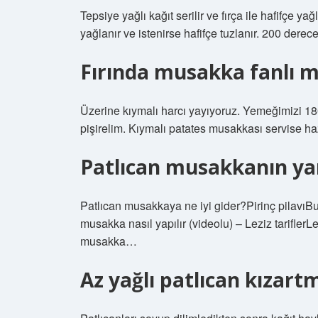
Tepsiye yağlı kağıt serilir ve fırça ile hafifçe yağl
yağlanır ve istenirse hafifçe tuzlanır. 200 derece 
Fırında musakka fanlı mı
Üzerine kıymalı harcı yayıyoruz. Yemeğimizi 180
pişirelim. Kıymalı patates musakkası servise haz
Patlıcan musakkanın ya
Patlıcan musakkaya ne iyi gider?Pirinç pilavı
musakka nasıl yapılır (videolu) – Leziz tariflerLe
musakka…
Az yağlı patlıcan kızartm